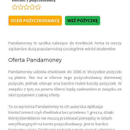
Kontakt z pożyczkodawcą
WEŹ POŻYCZKĘ
Pandamoney to spółka należąca do Kredito24. Firma ta cieszy
się bardzo dużą popularnością szczególnie wśród studentów.
Oferta Pandamoney
Pandamoney udziela chwilówek do 3000 zł. Wszystkie pożyczki
są płatne. Nie ma w ofercie tego pożyczkodawcy darmowej
pożyczki. Jednak oferuje ona bardzo niskie koszty pożyczek. W
związku z tym, na pewno klienci będą zadowoleni w związku ze
skorzystaniem z takiej oferty.
To co wyróżnia Pandamoney to ich autorska Aplikacja
KontoConnect czyli chwilówka bez przelewu 1 grosza, dzięki
której klientklienci nie muszą przelewać pieniędzy w celach
weryfikacyjnych na konto pożyczkodawcy. Jest to bardzo
korzystna opcja. Dzięki niej pożyczka może zostać udzielona