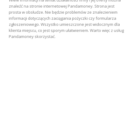
Wiele informacji na temat działalności firmy i jej oferty można
znaleźć na stronie internetowej Pandamoney. Strona jest
prosta w obsłudze. Nie będzie problemów ze znalezieniem
informacji dotyczących zaciągania pożyczki czy formularza
zgłoszeniowego. Wszystko umieszczone jest widocznym dla
klienta miejscu, co jest sporym ułatwieniem. Warto więc z usług
Pandamoney skorzystać.