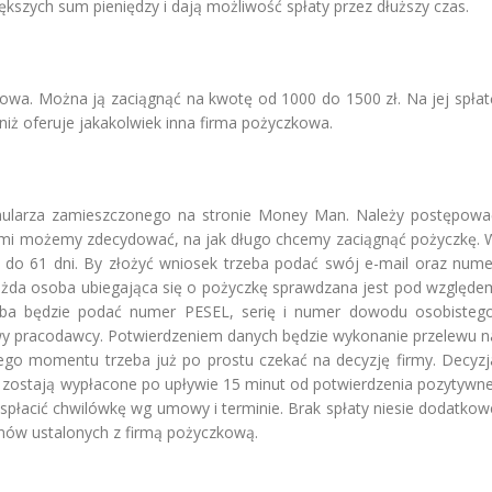
kszych sum pieniędzy i dają możliwość spłaty przez dłuższy czas.
owa. Można ją zaciągnąć na kwotę od 1000 do 1500 zł. Na jej spłat
iż oferuje jakakolwiek inna firma pożyczkowa.
rmularza zamieszczonego na stronie Money Man. Należy postępowa
Sami możemy zdecydować, na jak długo chcemy zaciągnąć pożyczkę. 
o 61 dni. By złożyć wniosek trzeba podać swój e-mail oraz nume
Każda osoba ubiegająca się o pożyczkę sprawdzana jest pod względe
trzeba będzie podać numer PESEL, serię i numer dowodu osobistego
wy pracodawcy. Potwierdzeniem danych będzie wykonanie przelewu n
go momentu trzeba już po prostu czekać na decyzję firmy. Decyzj
 zostają wypłacone po upływie 15 minut od potwierdzenia pozytywne
y spłacić chwilówkę wg umowy i terminie. Brak spłaty niesie dodatkow
inów ustalonych z firmą pożyczkową.