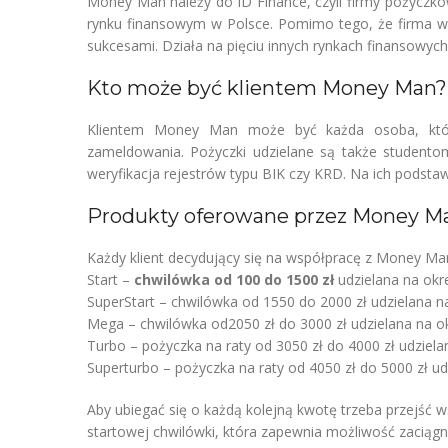
Money Man należy do ID Finance, czyli firmy pożyczko
rynku finansowym w Polsce. Pomimo tego, że firma w 
sukcesami. Działa na pięciu innych rynkach finansowych m
Kto może być klientem Money Man?
Klientem Money Man może być każda osoba, która
zameldowania. Pożyczki udzielane są także studento
weryfikacja rejestrów typu BIK czy KRD. Na ich podsta
Produkty oferowane przez Money M
Każdy klient decydujący się na współpracę z Money Ma
Start –
chwilówka od 100 do 1500 zł
udzielana na okr
SuperStart – chwilówka od 1550 do 2000 zł udzielana na
Mega – chwilówka od2050 zł do 3000 zł udzielana na ok
Turbo – pożyczka na raty od 3050 zł do 4000 zł udziela
Superturbo – pożyczka na raty od 4050 zł do 5000 zł ud
Aby ubiegać się o każdą kolejną kwotę trzeba przejść w
startowej chwilówki, która zapewnia możliwość zaciągn