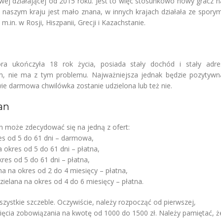
wej działającej od 2015 roku. Jest to więc stosunkowo nowy gracz n
naszym kraju jest mało znana, w innych krajach działała ze sporym
.in. w Rosji, Hiszpanii, Grecji i Kazachstanie.
 ukończyła 18 rok życia, posiada stały dochód i stały adre
m, nie ma z tym problemu. Najważniejsza jednak będzie pozytywn
wie darmowa chwilówka zostanie udzielona lub też nie.
an
n może zdecydować się na jedną z ofert:
es od 5 do 61 dni – darmowa,
 okres od 5 do 61 dni – płatna,
res od 5 do 61 dni – płatna,
na na okres od 2 do 4 miesięcy – płatna,
zielana na okres od 4 do 6 miesięcy – płatna.
szystkie szczeble. Oczywiście, należy rozpocząć od pierwszej,
ięcia zobowiązania na kwotę od 1000 do 1500 zł. Należy pamiętać, ż