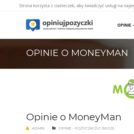
Strona korzysta z ciasteczek, aby świadczyć usługi na naj
Skip
to
OPINIE 
content
OPINIE O MONEYMAN
Opinie o MoneyMan
ADMIN
OPINIE - POŻYCZKI DO 1500ZŁ